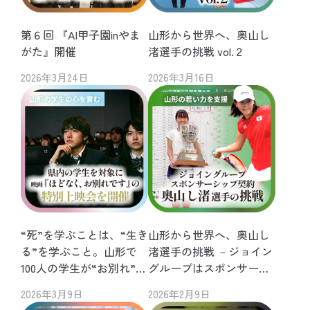
第６回 『AI甲子園inやま
山形から世界へ、奥山し
がた』開催
渚選手の挑戦 vol.２
2026年3月24日
2026年3月16日
“死”を学ぶことは、“生き
山形から世界へ、奥山し
る”を学ぶこと。山形で
渚選手の挑戦 －ジョイン
100人の学生が“お別れ”と
グループはスポンサーシ
向き合う日。
ップ契約を交わしました
2026年3月9日
2026年2月9日
－