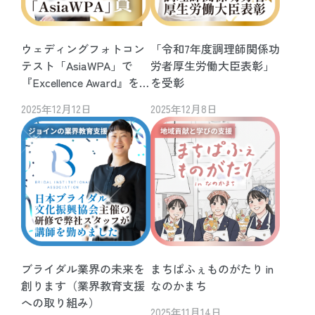
ウェディングフォトコン
「令和7年度調理師関係功
テスト「AsiaWPA」で
労者厚生労働大臣表彰」
『Excellence Award』を受
を受彰
賞
2025年12月12日
2025年12月8日
ブライダル業界の未来を
まちぱふぇものがたり in
創ります（業界教育支援
なのかまち
への取り組み）
2025年11月14日