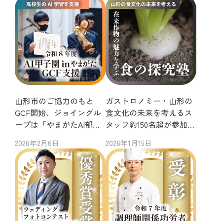
山形市のご協力のもと
ガストロノミー・山形の
GCF開始、ジョイングル
食文化の未来を考えるス
ープは「やまがたAI部」
タッフ約150名超が参加す
を創部から支援
る【食の探究塾】を開催
2026年2月6日
2026年1月15日