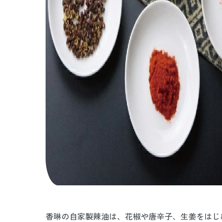
香琳の自家製辣油は、花椒や唐辛子、生姜をはじ