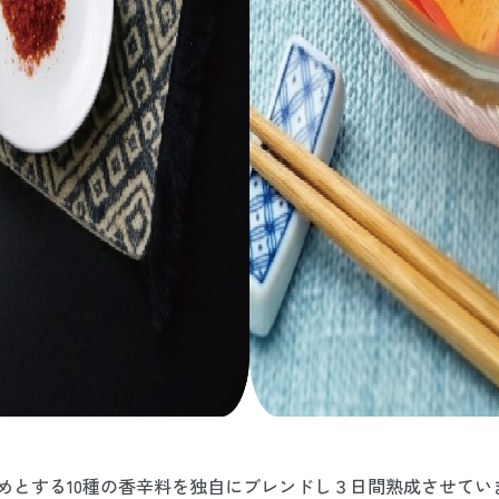
めとする10種の香辛料を独自にブレンドし３日間熟成させてい