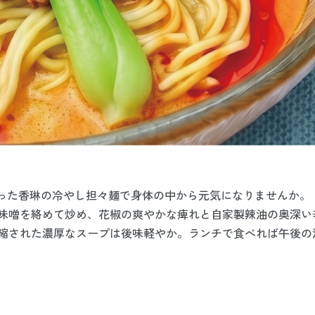
使った香琳の冷やし担々麺で身体の中から元気になりませんか。
味噌を絡めて炒め、花椒の爽やかな痺れと自家製辣油の奥深い
縮された濃厚なスープは後味軽やか。
ランチで食べれば午後の