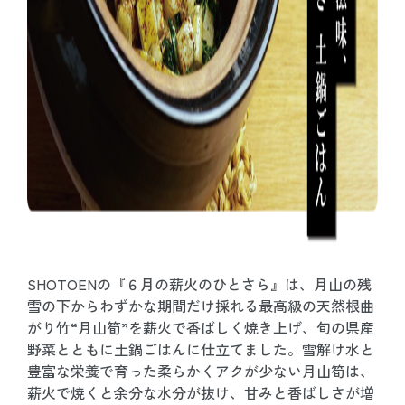
SHOTOENの『６月の薪火のひとさら』は、月山の残
雪の下からわずかな期間だけ採れる最高級の天然根曲
がり竹“月山筍”を薪火で香ばしく焼き上げ、旬の県産
野菜とともに土鍋ごはんに仕立てました。雪解け水と
豊富な栄養で育った柔らかくアクが少ない月山筍は、
薪火で焼くと余分な水分が抜け、甘みと香ばしさが増