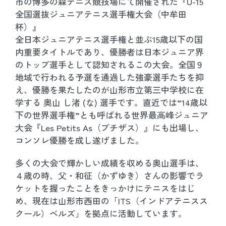
市の博多の森テニス競技場にて開催された『U-15
全国選抜ジュニアテニス選手権大会（中牟田
杯）』
全日本ジュニアテニス選手権と並ぶ15歳以下の国
内重要タイトルであり、優勝者は日本ジュニア界
のトップ選手として認知されるこの大会。全国９
地域で行われる予選を通過した強豪選手たちを抑
え、優勝を果たしたのが山形市立第三中学校に在
学する 奥山 し渚 (な) 選手です。直近では“14歳以
下の世界選手権”とも呼ばれる世界最高峰ジュニア
大会『Les Petits As（プチザス）』にも出場し、
コンソレ優勝を成し遂げました。
多くの大会で輝かしい成績を収める奥山選手は、
４歳の時、父・和征（かずゆき）さんの影響でラ
ケットを握ったことをきっかけにテニスをはじ
め、現在は山形市西田の「ITS（インドアテニスス
クール）ベルズ」を拠点に活動しています。