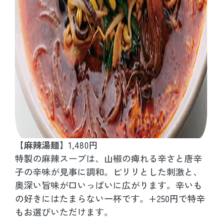
【麻辣湯麺】
1,480円
特製の麻辣スープは、山椒の痺れる辛さと唐辛
子の辛味が見事に調和。ピリリとした刺激と、
奥深い旨味が口いっぱいに広がります。辛いも
の好きにはたまらない一杯です。+250円で特辛
もお選びいただけます。