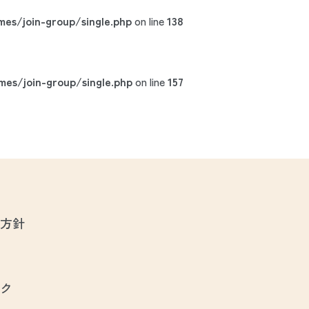
es/join-group/single.php
on line
138
es/join-group/single.php
on line
157
方針
ク