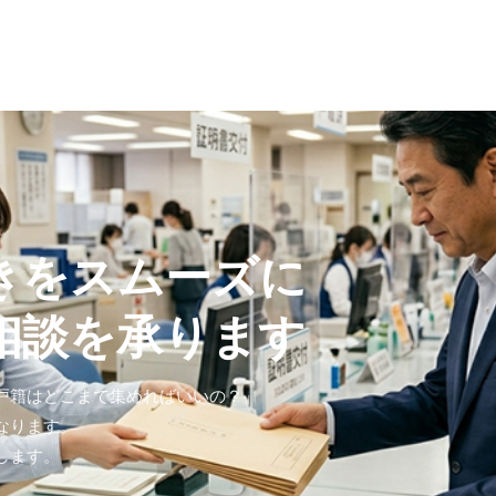
きをスムーズに
相談を承ります
戸籍はどこまで集めればいいの？」
なります。
します。