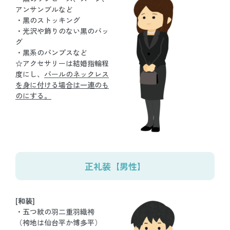
アンサンブルなど
・黒のストッキング
・光沢や飾りのない黒のバッ
グ
・黒系のパンプスなど
☆アクセサリーは結婚指輪程
度にし、
パールのネックレス
を身に付ける場合は一連のも
のにする。
正礼装【男性】
[和装]
・五つ紋の羽二重羽織袴
（袴地は仙台平か博多平）