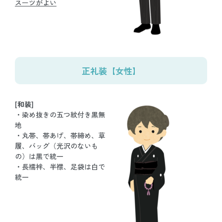
スーツがよい
正礼装【女性】
[和装]
・染め抜きの五つ紋付き黒無
地
・丸帯、帯あげ、帯締め、草
履、バッグ（光沢のないも
の）は黒で統一
・長襦袢、半襟、足袋は白で
統一