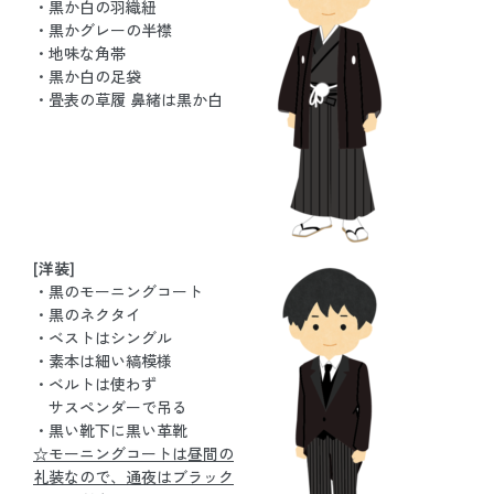
・黒か白の羽織紐
・黒かグレーの半襟
・地味な角帯
・黒か白の足袋
・畳表の草履 鼻緒は黒か白
[洋装]
・黒のモーニングコート
・黒のネクタイ
・ベストはシングル
・素本は細い縞模様
・ベルトは使わず
サスペンダーで吊る
・黒い靴下に黒い革靴
☆モーニングコートは昼間の
礼装なので、通夜はブラック